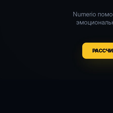
Numerio помо
эмоциональн
РАССЧ