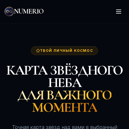
NUMERIO
Откр
ТВОЙ ЛИЧНЫЙ КОСМОС
КАРТА ЗВЁЗДНОГО
НЕБА
ДЛЯ ВАЖНОГО
МОМЕНТА
Точная карта звёзд над вами в выбранный